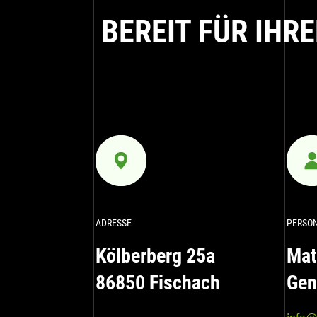
BEREIT FÜR IHR
ADRESSE
PERSO
Kölberberg 25a
Mat
86850 Fischach
Gen
info@