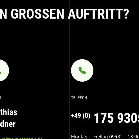
EN GROSSEN AUFTRITT?
N
TELEFON
thias
175 930
+49 (0)
dner
Montag — Freitag 09:00 — 18:0
unitec-messebau.de